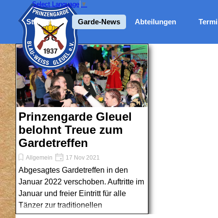
Direkt zum Seiteninhalt
Select Language
▼
Me
Startseite
Garde-News
Abteilungen
Termi
Prinzengarde Gleuel
belohnt Treue zum
Gardetreffen
Allgemein
17 Nov 2021
Abgesagtes Gardetreffen in den
Januar 2022 verschoben. Auftritte im
Januar und freier Eintritt für alle
Tänzer zur traditionellen
"Prinzenparty"!