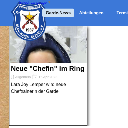
Direkt zum Seiteninhalt
Select Language
▼
Me
Startseite
Garde-News
Abteilungen
Termi
Neue "Chefin" im Ring
Allgemein
15 Apr 2023
Lara Joy Lemper wird neue
Cheftrainerin der Garde