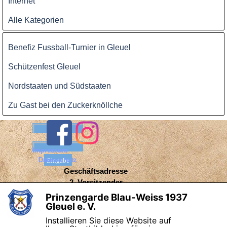
Internet
Alle Kategorien
Block überspringen
Benefiz Fussball-Turnier in Gleuel
Schützenfest Gleuel
Nordstaaten und Südstaaten
Zu Gast bei den Zuckerknöllche
Benutzername:
Passwort:
Impressum
Datenschutz
Geschäftsadresse
2. Vorsitzender
Wolfgang Eckhoff
Prinzengarde Blau-Weiss 1937
X
Gleuel e. V.
Bergmannstraße 104
50354 Hürth-Gleuel
Installieren Sie diese Website auf
Zurück zum Seiteninhalt